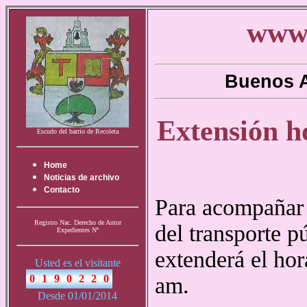
www.
Buenos A
Extensión ho
Escudo del barrio de Recoleta
Home
Noticias de archivo
Contacto
Para acompañar 
Registro Nac. Derecho de Autor
del transporte p
Expedientes Nª
extenderá el hor
Usted es el visitante
am.
Desde 01/01/2014