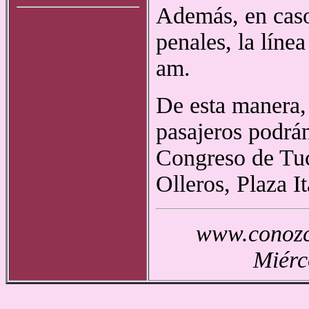
Además, en caso
penales, la líne
am.
De esta manera, a
pasajeros podrán
Congreso de Tuc
Olleros, Plaza I
www.conozca
Miérc