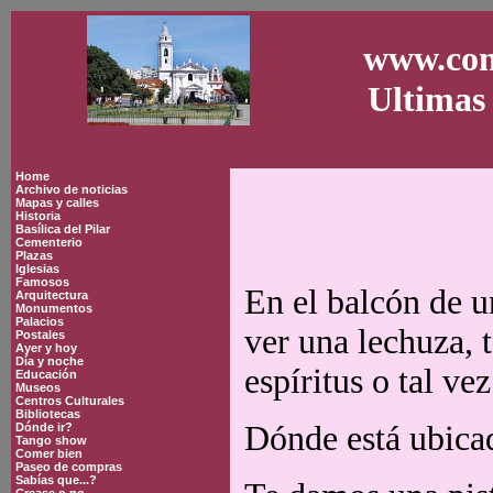
www.con
Ultimas 
Home
Archivo de noticias
Mapas y calles
Historia
Basílica del Pilar
Cementerio
Plazas
Iglesias
Famosos
En el balcón de u
Arquitectura
Monumentos
Palacios
ver una lechuza, 
Postales
Ayer y hoy
Día y noche
espíritus o tal ve
Educación
Museos
Centros Culturales
Bibliotecas
Dónde está ubicad
Dónde ir?
Tango show
Comer bien
Paseo de compras
Sabías que...?