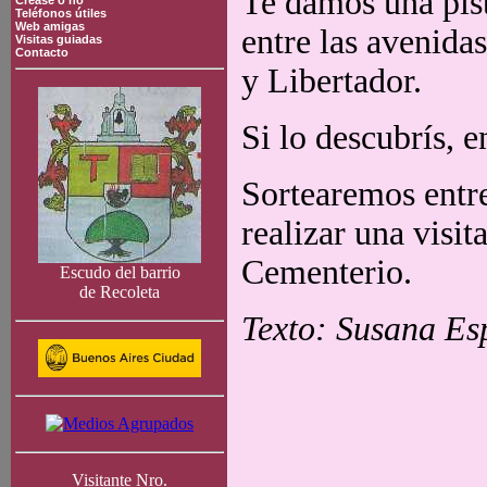
Te damos una pis
Crease o no
Teléfonos útiles
Web amigas
entre las avenida
Visitas guiadas
Contacto
y Libertador.
Si lo descubrís, 
Sortearemos entre
realizar una visit
Cementerio.
Escudo del barrio
de Recoleta
Texto: Susana Esp
Visitante Nro.