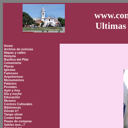
www.con
Ultimas 
Home
Archivo de noticias
Mapas y calles
Historia
Basílica del Pilar
Cementerio
Plazas
Iglesias
Famosos
Arquitectura
Monumentos
Palacios
Postales
Ayer y hoy
Día y noche
Educación
Museos
Centros Culturales
Bibliotecas
Dónde ir?
Tango show
Comer bien
Paseo de compras
Sabías que...?