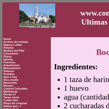
www.con
Ultimas 
Home
Archivo de noticias
Mapas y calles
Historia
Boc
Basílica del Pilar
Cementerio
Plazas
Iglesias
Famosos
Ingredientes:
Arquitectura
Monumentos
Palacios
Postales
1 taza de hari
Ayer y hoy
Día y noche
Educación
1 huevo
Museos
Centros Culturales
Bibliotecas
agua (cantidad
Dónde ir?
Tango show
Comer bien
2 cucharadas d
Paseo de compras
Sabías que...?