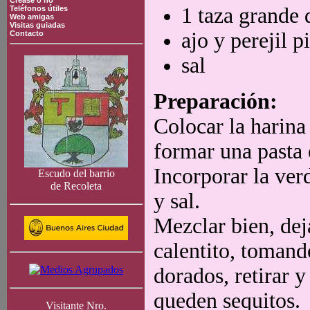
Crease o no
1 taza grande 
Teléfonos útiles
Web amigas
Visitas guiadas
ajo y perejil p
Contacto
sal
Preparación:
Colocar la harina
formar una pasta
Incorporar la verd
Escudo del barrio
de Recoleta
y sal.
Mezclar bien, dej
calentito, toman
dorados, retirar 
queden sequitos.
Visitante Nro.