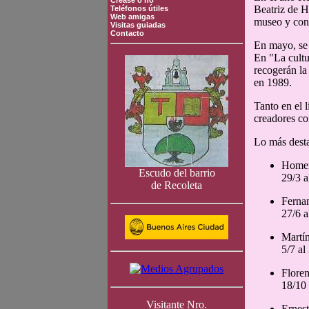
Crease o no
Beatriz de H
Teléfonos útiles
Web amigas
museo y con 
Visitas guiadas
Contacto
En mayo, se 
En "La cultu
recogerán la 
en 1989.
Tanto en el 
creadores co
Lo más dest
Homen
Escudo del barrio
29/3 a
de Recoleta
Ferna
27/6 a
Martí
5/7 al
Flore
18/10 
Visitante Nro.
Ernes