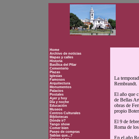
Home
Archivo de noticias
Mapas y calles
Historia
Basílica del Pilar
Cementerio
Plazas
Iglesias
La temporada
Famosos
Rembrandt.
Arquitectura
Monumentos
Palacios
El año que c
Postales
Ayer y hoy
de Bellas Ar
Día y noche
obras de Fer
Educación
Museos
propio Boter
Centros Culturales
Bibliotecas
Dónde ir?
El 9 de febr
Tango show
Roma de los 
Comer bien
Paseo de compras
Sabías que...?
En el año Re