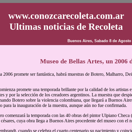
www.conozcarecoleta.com.ar
Ultimas noticias de Recoleta
Buenos Aires, Sabado 8 de Agosto
Museo de Bellas Artes, un 2006 d
 2006 promete ser fantástica, habrá muestras de Botero, Malharro, De
omienza promete una temporada brillante por la calidad de los artistas
tes y por la selección de los creadores argentinos. La muestra que despie
nando Botero sobre la violencia colombiana, que llegará a Buenos Aires 
o para la inauguración de la muestra, aunque aún no fue confirmada.
ero comenzará la temporada con las 40 obras del pintor Ulpiano Checa 
césares, cuya obra llega a Buenos Aires procedente del museo con el 
mbrandt, cuando se celebra el cuarto centenario su nacimiento y coinci