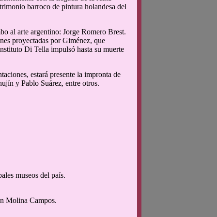
atrimonio barroco de pintura holandesa del
bo al arte argentino: Jorge Romero Brest.
iones proyectadas por Giménez, que
 Instituto Di Tella impulsó hasta su muerte
taciones, estará presente la impronta de
jín y Pablo Suárez, entre otros.
pales museos del país.
ión Molina Campos.