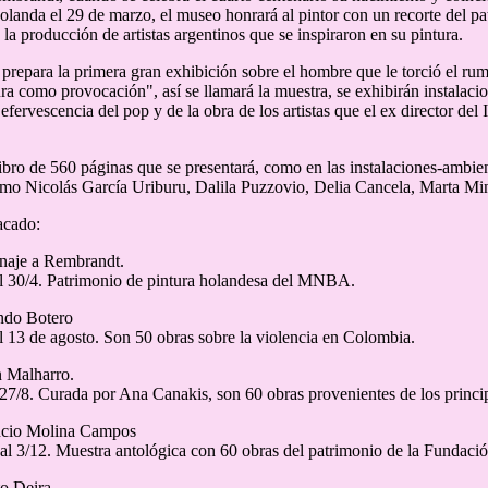
olanda el 29 de marzo, el museo honrará al pintor con un recorte del p
la producción de artistas argentinos que se inspiraron en su pintura.
prepara la primera gran exhibición sobre el hombre que le torció el rum
ra como provocación", así se llamará la muestra, se exhibirán instalac
efervescencia del pop y de la obra de los artistas que el ex director del
libro de 560 páginas que se presentará, como en las instalaciones-ambien
mo Nicolás García Uriburu, Dalila Puzzovio, Delia Cancela, Marta Minu
acado:
aje a Rembrandt.
l 30/4. Patrimonio de pintura holandesa del MNBA.
ndo Botero
l 13 de agosto. Son 50 obras sobre la violencia en Colombia.
n Malharro.
 27/8. Curada por Ana Canakis, son 60 obras provenientes de los princi
ncio Molina Campos
al 3/12. Muestra antológica con 60 obras del patrimonio de la Fundac
to Deira