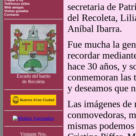
Crease o no
secretaria de Patr
Teléfonos útiles
Web amigas
Visitas guiadas
del Recoleta, Lil
Contacto
Aníbal Ibarra.
Fue mucha la gent
recordar mediante
hace 30 años, y s
conmemoran las t
Escudo del barrio
de Recoleta
y deseamos que no
Las imágenes de m
conmovedoras, mov
mismas podemos c
Visitante Nro.