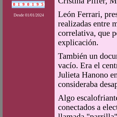
Cristina Piffer, 
León Ferrari, pre
Desde 01/01/2024
realizadas entre
correlativa, que 
explicación.
También un docum
vacío. Era el cen
Julieta Hanono en
consideraba desap
Algo escalofriant
conectados a elec
llamada "parrilla