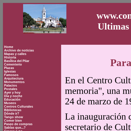
www.con
Ultimas 
Home
Archivo de noticias
Mapas y calles
Historia
Para
Basílica del Pilar
Cementerio
Plazas
Iglesias
Famosos
En el Centro Cult
Arquitectura
Monumentos
Palacios
memoria", una mue
Postales
Ayer y hoy
Día y noche
24 de marzo de 1
Educación
Museos
Centros Culturales
Bibliotecas
La inauguración q
Dónde ir?
Tango show
Comer bien
secretario de Cul
Paseo de compras
Sabías que...?