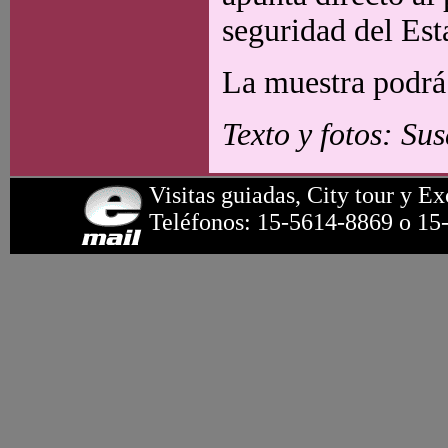
seguridad del Es
La muestra podrá v
Texto y fotos: Su
Visitas guiadas, City tour y Ex
Teléfonos: 15-5614-8869 o 15