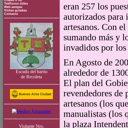
Crease o no
eran 257 los pues
Teléfonos útiles
Web amigas
Visitas guiadas
autorizados para i
Contacto
artesanos. Con el
sumando más y los
invadidos por los
En Agosto de 2005
alrededor de 1300
Escudo del barrio
de Recoleta
El plan del Gobie
revendedores de 
artesanos (los qu
manualistas (los 
la plaza Intenden
Visitante Nro.