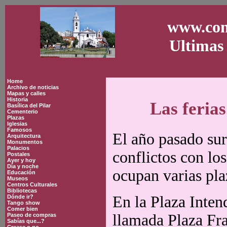
www.con
Ultimas 
Home
Archivo de noticias
Mapas y calles
Historia
Las ferias
Basílica del Pilar
Cementerio
Plazas
Iglesias
Famosos
El año pasado sur
Arquitectura
Monumentos
Palacios
conflictos con lo
Postales
Ayer y hoy
Día y noche
ocupan varias pla
Educación
Museos
Centros Culturales
Bibliotecas
En la Plaza Inten
Dónde ir?
Tango show
Comer bien
llamada Plaza Fra
Paseo de compras
Sabías que...?