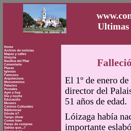
www.con
Ultimas 
Home
Archivo de noticias
Mapas y calles
Historia
Falleció
Basílica del Pilar
Cementerio
Plazas
Iglesias
Famosos
El 1º de enero de
Arquitectura
Monumentos
Palacios
director del Pala
Postales
Ayer y hoy
Día y noche
51 años de edad.
Educación
Museos
Centros Culturales
Bibliotecas
Lóizaga había nac
Dónde ir?
Tango show
Comer bien
importante eslabón
Paseo de compras
Sabías que...?