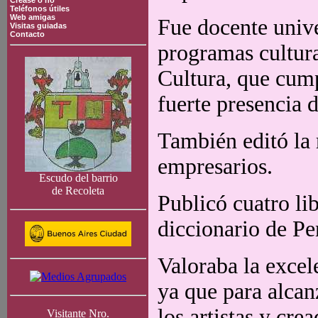
Crease o no
Teléfonos útiles
Web amigas
Fue docente unive
Visitas guiadas
Contacto
programas cultura
Cultura, que cum
fuerte presencia d
También editó la 
empresarios.
Escudo del barrio
de Recoleta
Publicó cuatro lib
diccionario de P
Valoraba la excel
ya que para alcan
los artistas y cre
Visitante Nro.