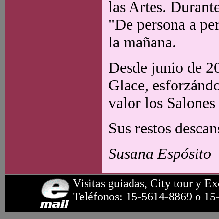
las Artes. Durant
"De persona a per
la mañana.
Desde junio de 20
Glace, esforzánd
valor los Salones
Sus restos descan
Susana Espósito
Visitas guiadas, City tour y Ex
Teléfonos: 15-5614-8869 o 15