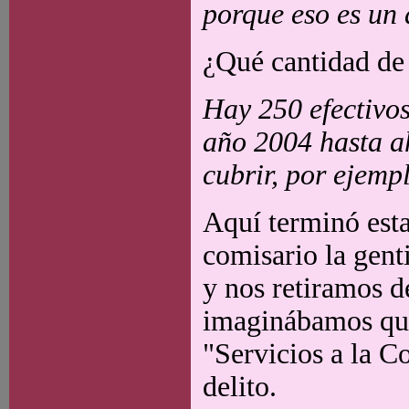
porque eso es un 
¿Qué cantidad de 
Hay 250 efectivos
año 2004 hasta a
cubrir, por ejemp
Aquí terminó esta
comisario la gent
y nos retiramos d
imaginábamos que
"Servicios a la C
delito.