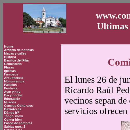
www.con
Ultimas 
Home
Archivo de noticias
Mapas y calles
Historia
Comi
Basílica del Pilar
Cementerio
Plazas
Iglesias
Famosos
El lunes 26 de ju
Arquitectura
Monumentos
Palacios
Ricardo Raúl Peda
Postales
Ayer y hoy
Día y noche
vecinos sepan de 
Educación
Museos
Centros Culturales
servicios ofrecen
Bibliotecas
Dónde ir?
Tango show
Comer bien
Paseo de compras
Sabías que...?