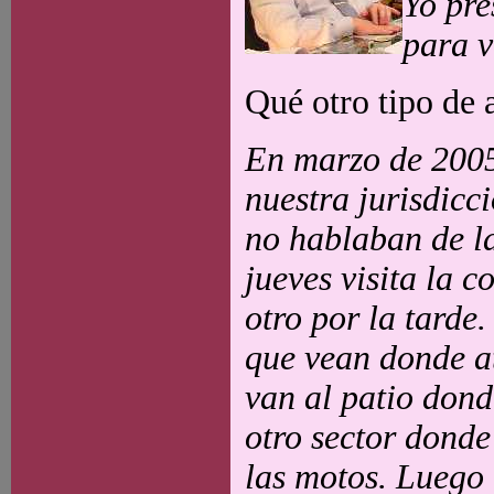
Yo pre
para v
Qué otro tipo de 
En marzo de 2005
nuestra jurisdicci
no hablaban de la
jueves visita la 
otro por la tarde.
que vean donde at
van al patio dond
otro sector donde
las motos. Luego 