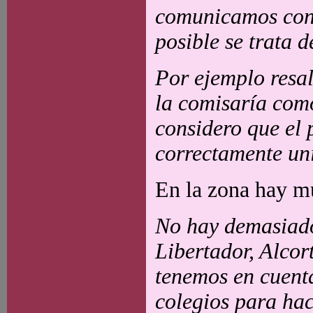
comunicamos con q
posible se trata d
Por ejemplo resal
la comisaría como
considero que el 
correctamente uni
En la zona hay mu
No hay demasiados
Libertador, Alcor
tenemos en cuenta
colegios para hac