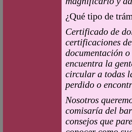
magnificarlo y da
¿Qué tipo de trám
Certificado de do
certificaciones de
documentación o d
encuentra la gent
circular a todas 
perdido o encontr
Nosotros queremos
comisaría del bar
consejos que pare
conocer como sug