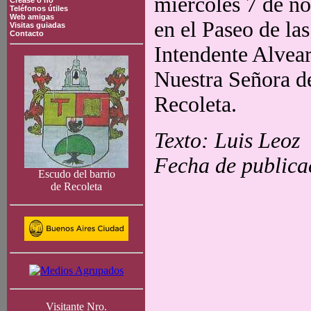
miércoles 7 de no
Crease o no
Teléfonos útiles
Web amigas
en el Paseo de las
Visitas guiadas
Contacto
Intendente Alvear,
Nuestra Señora de
Recoleta.
Texto: Luis Leoz
Fecha de publica
Escudo del barrio
de Recoleta
Visitante Nro.