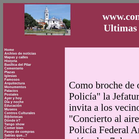
www.con
Ultimas 
Home
Archivo de noticias
Mapas y calles
Historia
Basílica del Pilar
Cementerio
Plazas
Iglesias
Famosos
Como broche de o
Arquitectura
Monumentos
Palacios
Policía" la Jefatu
Postales
Ayer y hoy
Día y noche
invita a los vecin
Educación
Museos
Centros Culturales
"Concierto al aire
Bibliotecas
Dónde ir?
Tango show
Policía Federal Ar
Comer bien
Paseo de compras
Sabías que...?