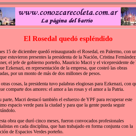
El Rosedal quedó espléndido
nes 15 de diciembre quedó reinaugurado el Rosedal, en Palermo, con u
 que estuvieron presentes la presidenta de la Nación, Cristina Fernández
ner, el jefe de gobierno porteño, Mauricio Macri y el vicepresidente de
ue Ezkenazi, en representación de la empresa, que costeó las obras
zadas, por un monto de más de dos millones de pesos.
 otras cosas, la presidenta tuvo palabras elogiosas para Ezkenazi, con q
que comparte dos amores: el amor a las rosas y el amor a la Patria.
u parte, Macri destacó también el esfuerzo de YPF para recuperar este
simo espacio verde para la ciudad y para que la gente pueda seguir
utándolo.
esta obra que duró cinco meses, fueron convocados profesionales
ialistas en cada disciplina, que han trabajado en forma conjunta con la
ción de Espacios Verdes porteño.