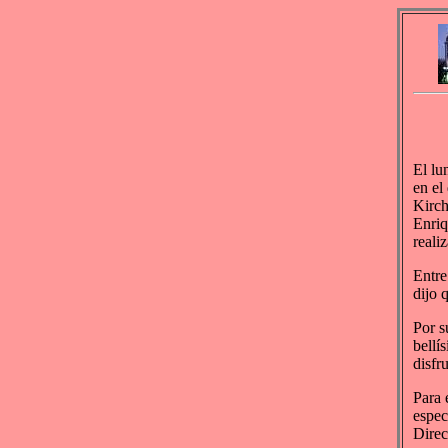
El lu
en el
Kirch
Enriq
reali
Entre
dijo 
Por s
bellí
disfr
Para 
espec
Direc