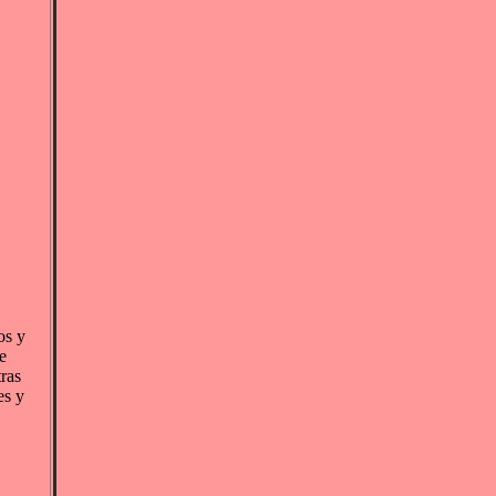
os y
e
tras
es y