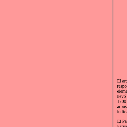
El ar
respo
eleme
llevó
1700 
arbus
indic
El Pa
vario