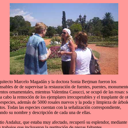
quitecto Marcelo Magadán y la doctora Sonia Berjman fueron los
nsables de de supervisar la restauración de fuentes, puentes, monument
ntos ornamentales, mientras Valentina Casucci, se ocupó de las rosas: s
 a cabo la remoción de los ejemplares irrecuperables y el trasplante de o
especies, además de 5000 rosales nuevos y la poda y limpieza de árbol
tos. Todas las especies cuentan con la señalización correspondiente,
ando su nombre y descripción de cada una de ellas.
tio Andaluz, que estaba muy afectado, recuperó su esplendor, mediante
s trabajos que incluyeron la restitución de piezas faltantes.