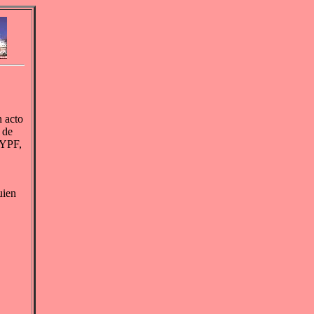
n acto
 de
 YPF,
uien