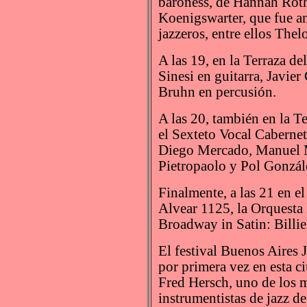
baroness, de Hannah Roth
Koenigswarter, que fue a
jazzeros, entre ellos The
A las 19, en la Terraza d
Sinesi en guitarra, Javie
Bruhn en percusión.
A las 20, también en la T
el Sexteto Vocal Caberne
Diego Mercado, Manuel M
Pietropaolo y Pol Gonzál
Finalmente, a las 21 en e
Alvear 1125, la Orquesta 
Broadway in Satin: Billie
El festival Buenos Aires J
por primera vez en esta c
Fred Hersch, uno de los m
instrumentistas de jazz d