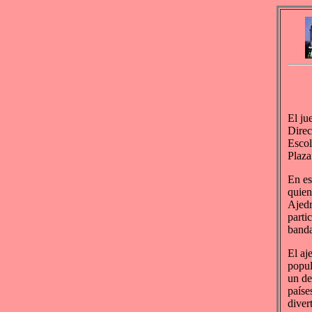
El ju
Direc
Escol
Plaza
En es
quien
Ajedr
parti
banda
El aj
popul
un de
paíse
diver