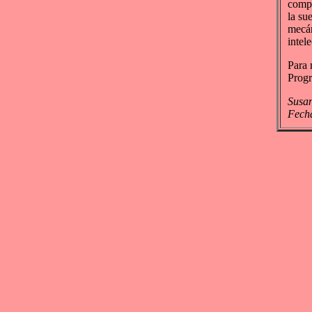
compe
la su
mecán
intele
Para 
Progr
Susan
Fecha