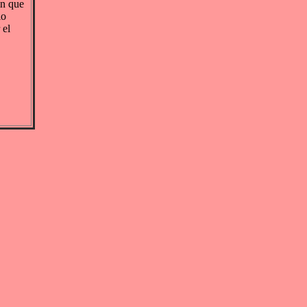
in que
io
 el