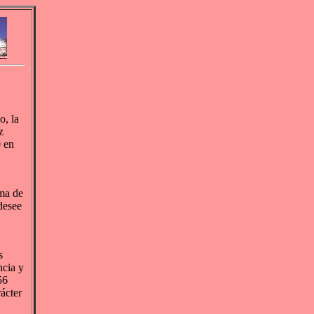
o, la
z
0 en
ama de
desee
s
ncia y
56
rácter