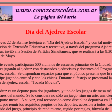
Día del Ajedrez Escolar
eves 22 de abril se festejará el “Día del Ajedrez Escolar” y con tal motiv
ción de Extensión Educativa y recreativa, a través del programa Ajedre
ar, invitó a la Sesión de Partidas Simultáneas, que se realizará a las 9.3
 de Mayo.
te evento participarán 600 alumnos de escuelas primarias de la Ciudad,
es jugarán al ajedrez con destacados ajedrecistas y docentes del Progr
ez escolar. Se dispondrán espacios para que el público presente que lo 
cipe jugando entre sí y con los chicos. Durante el festejo se presentará la
 de ajedrez escolar "Tocada Movida".
edrez es un deporte para dos jugadores, y uno de los juegos de mesa má
ares del mundo. Se lo considera no sólo un juego, sino un arte, una cie
porte mental. A su vez, está reconocido como disciplina deportiva en 1
s, por reunir los requisitos propios de los deportes: accesible a todos, ca
tido del juego, principio de rendimiento, regido por reglas, fórmula de