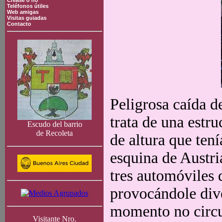
Crease o no
Teléfonos útiles
Web amigas
Visitas guiadas
Contacto
Peligrosa caída d
trata de una estr
Escudo del barrio
de Recoleta
de altura que ten
esquina de Austri
tres automóviles 
provocándole div
momento no circul
Visitante Nro.