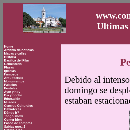
www.con
Ultimas 
Home
Archivo de noticias
Mapas y calles
Historia
Pe
Basílica del Pilar
Cementerio
Plazas
Iglesias
Famosos
Debido al intenso
Arquitectura
Monumentos
Palacios
domingo se despl
Postales
Ayer y hoy
Día y noche
estaban estacionad
Educación
Museos
Centros Culturales
Bibliotecas
Dónde ir?
Tango show
Comer bien
Paseo de compras
Sabías que...?