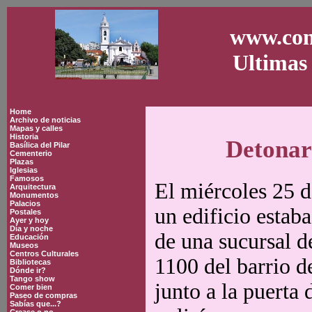
www.con
Ultimas 
Home
Archivo de noticias
Mapas y calles
Historia
Detonar
Basílica del Pilar
Cementerio
Plazas
Iglesias
Famosos
El miércoles 25 d
Arquitectura
Monumentos
Palacios
un edificio estaba
Postales
Ayer y hoy
Día y noche
de una sucursal d
Educación
Museos
Centros Culturales
1100 del barrio d
Bibliotecas
Dónde ir?
Tango show
junto a la puerta
Comer bien
Paseo de compras
Sabías que...?