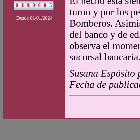
El hecho está sien
turno y por los p
Desde 01/01/2024
Bomberos. Asimis
del banco y de edi
observa el moment
sucursal bancaria
Susana Espósito 
Fecha de publica