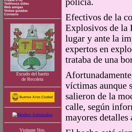
policía.
Crease o no
Teléfonos útiles
Web amigas
Visitas guiadas
Efectivos de la c
Contacto
Explosivos de la 
lugar y ante la i
expertos en explo
trataba de una bo
Afortunadamente, 
Escudo del barrio
de Recoleta
víctimas aunque s
salieron de la mo
calle, según info
mayores detalles 
Visitante Nro.