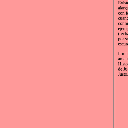
Exist
alarg
con f
cuand
conme
ejemp
(fech
por se
escar
Por l
amena
Histo
de Ju
Justo