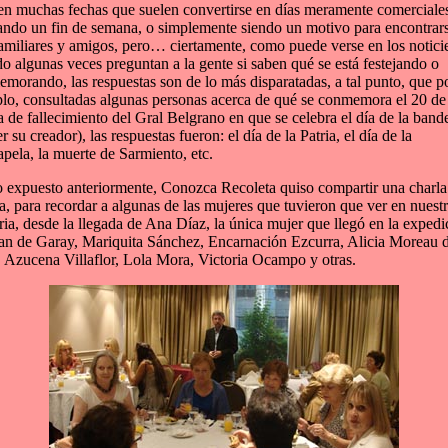
en muchas fechas que suelen convertirse en días meramente comerciale
ando un fin de semana, o simplemente siendo un motivo para encontrar
amiliares y amigos, pero… ciertamente, como puede verse en los notici
o algunas veces preguntan a la gente si saben qué se está festejando o
morando, las respuestas son de lo más disparatadas, a tal punto, que p
lo, consultadas algunas personas acerca de qué se conmemora el 20 de
a de fallecimiento del Gral Belgrano en que se celebra el día de la band
r su creador), las respuestas fueron: el día de la Patria, el día de la
apela, la muerte de Sarmiento, etc.
o expuesto anteriormente, Conozca Recoleta quiso compartir una charla
, para recordar a algunas de las mujeres que tuvieron que ver en nuest
ria, desde la llegada de Ana Díaz, la única mujer que llegó en la expedi
an de Garay, Mariquita Sánchez, Encarnación Ezcurra, Alicia Moreau 
, Azucena Villaflor, Lola Mora, Victoria Ocampo y otras.