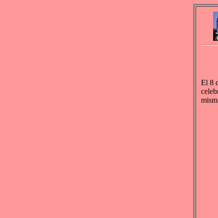
El 8 
celeb
mism