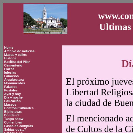
www.con
Ultimas 
Home
Archivo de noticias
Mapas y calles
Historia
Dí
Basílica del Pilar
Cementerio
Plazas
Iglesias
Famosos
El próximo jueves
Arquitectura
Monumentos
Palacios
Libertad Religios
Postales
Ayer y hoy
Día y noche
la ciudad de Buen
Educación
Museos
Centros Culturales
Bibliotecas
El mencionado act
Dónde ir?
Tango show
Comer bien
de Cultos de la Ci
Paseo de compras
Sabías que...?