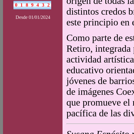
origen de todas la
distintos credos 
Desde 01/01/2024
este principio en
Como parte de est
Retiro, integrada
actividad artísti
educativo orienta
jóvenes de barrio
de imágenes Coexi
que promueve el r
pacífica de las di