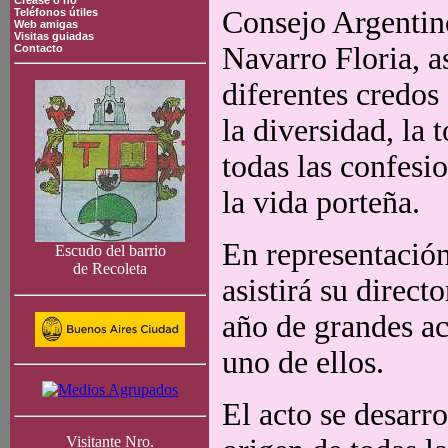
Crease o no
Consejo Argentino
Teléfonos útiles
Web amigas
Visitas guiadas
Navarro Floria, a
Contacto
diferentes credos
la diversidad, la
todas las confesi
la vida porteña.
En representación
Escudo del barrio
de Recoleta
asistirá su direct
año de grandes ac
uno de ellos.
El acto se desarro
Visitante Nro.