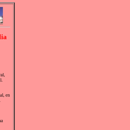
lia
al,
l.
al, en
.
na