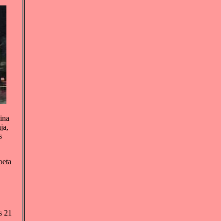
ina
ja,
s
oeta
s 21