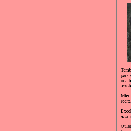
Tambi
para 
una b
acrob
Mient
recit
Excel
acomp
Quien