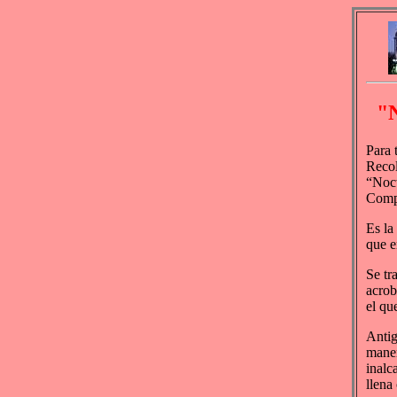
"N
Para 
Recol
“Noct
Compa
Es la
que e
Se tr
acrob
el qu
Antig
maner
inalc
llena 