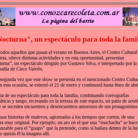
octurna", un espectáculo para toda la fami
todos aquellos que pasan el verano en Buenos Aires, el Centro Cultural
eta, ofrece distintas actividades y en esta oportunidad, presentan
urna”, un espectáculo dirigido por Gustavo Silva, e interpretado por la
ñía de Circo Vaivén.
 segunda vez que este show se presenta en el mencionado Centro Cultur
n esta ocasión, se estrenó el 21 de enero y continuará hasta fines de abri
ata de un espectáculo para toda la familia, combinando coreografías
áticas y tango, recreando en la terraza de este espacio, un patio de arrab
e se suceden encuentros y desencuentros amorosos de sus protagonistas
uas historias de malevos, agiornadas a los tiempos que corren, de una
a muy original. Por ejemplo, un aro en el que una “muchacha” se hace
anzable para el “guapo” que la pretende, como si bailara dentro de la lu
o quizás él la imagina allí.