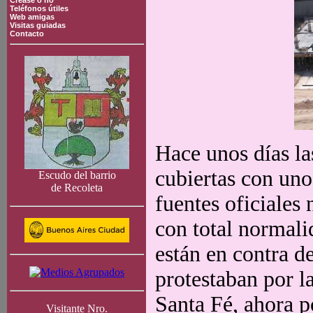
Crease o no
Teléfonos útiles
Web amigas
Visitas guiadas
Contacto
Hace unos días la
cubiertas con unos
Escudo del barrio
de Recoleta
fuentes oficiales 
con total normali
están en contra d
protestaban por 
Santa Fé, ahora p
Visitante Nro.