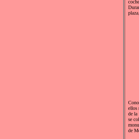
coche
Duran
plaza
Conoz
ellos
de la
se co
monum
de Me