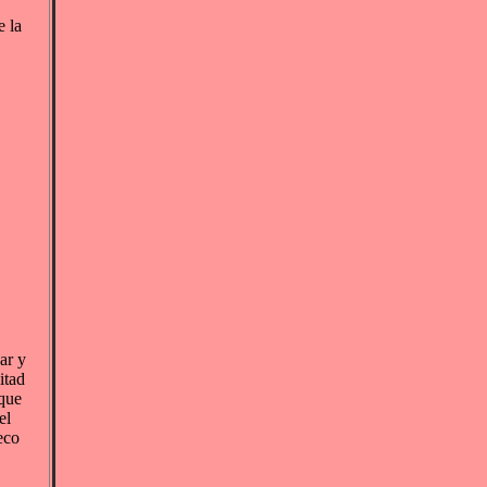
e la
ar y
itad
 que
el
eco