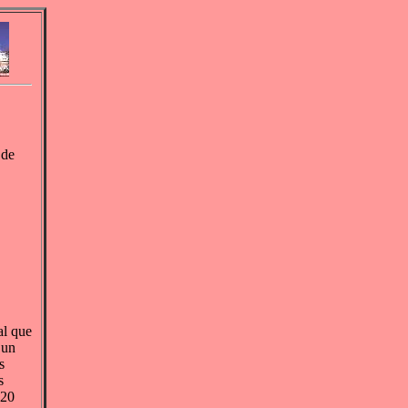
 de
al que
 un
s
s
120