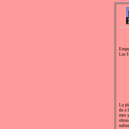
Empez
Las H
La pl
da a 
mes y
obras
subsu