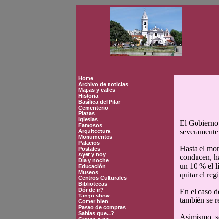
Home
Archivo de noticias
Mapas y calles
Historia
Basílica del Pilar
Cementerio
Plazas
Iglesias
El Gobierno 
Famosos
severamente 
Arquitectura
Monumentos
Palacios
Hasta el mom
Postales
Ayer y hoy
conducen, ha
Día y noche
un 10 % el lí
Educación
Museos
quitar el reg
Centros Culturales
Bibliotecas
Dónde ir?
En el caso d
Tango show
también se r
Comer bien
Paseo de compras
Sabías que...?
Asimismo, se