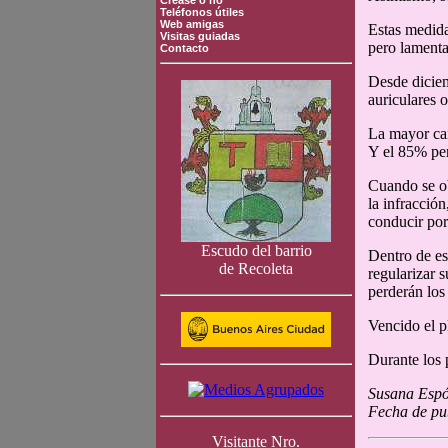
Crease o no
Teléfonos útiles
Web amigas
Estas medida
Visitas guiadas
pero lamenta
Contacto
Desde diciem
auriculares 
La mayor can
Y el 85% per
Cuando se obs
la infracción
conducir por
Escudo del barrio
Dentro de es
de Recoleta
regularizar 
perderán los 
Vencido el p
Durante los 
Susana Espó
Fecha de pu
Visitante Nro.