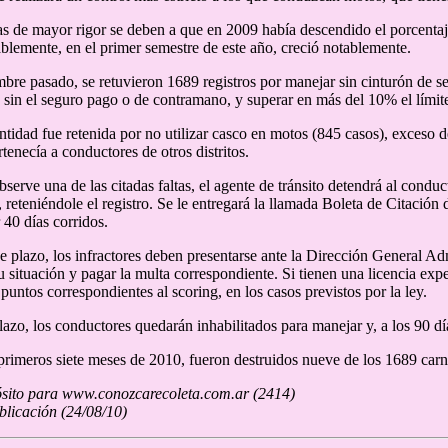
s de mayor rigor se deben a que en 2009 había descendido el porcentaje
blemente, en el primer semestre de este año, creció notablemente.
bre pasado, se retuvieron 1689 registros por manejar sin cinturón de seg
o sin el seguro pago o de contramano, y superar en más del 10% el límit
tidad fue retenida por no utilizar casco en motos (845 casos), exceso de
tenecía a conductores de otros distritos.
erve una de las citadas faltas, el agente de tránsito detendrá al conducto
, reteniéndole el registro. Se le entregará la llamada Boleta de Citación
 40 días corridos.
e plazo, los infractores deben presentarse ante la Dirección General Adm
su situación y pagar la multa correspondiente. Si tienen una licencia exp
puntos correspondientes al scoring, en los casos previstos por la ley.
lazo, los conductores quedarán inhabilitados para manejar y, a los 90 día
primeros siete meses de 2010, fueron destruidos nueve de los 1689 carne
sito para www.conozcarecoleta.com.ar (2414)
blicación (24/08/10)