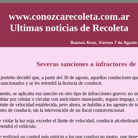
www.conozcarecoleta.com.ar
Ultimas noticias de Recoleta
Buenos Aires, Viernes 7 de Agosto
Severas sanciones a infractores de 
porteño decidió que, a partir del 30 de agosto, aquellos conductores q
sancionados y se les retendrá la licencia de conducir.
ento, se aplicaba esa sanción en otro tipo de infracciones graves: no u
blar por celular o circular con auriculares manejando, seguro impago, 
mite de velocidad establecida, pero ahora, se habilita a los agentes de t
istro de conducir, sin la intervención de un fiscal contravencional.
e violar la luz roja, exceder el límite de velocidad, conducir alcoholiz
etendrá el vehículo.
 realizará un control más estricto a los que conduzcan motos, que tienen