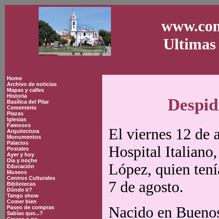
www.con
Ultimas 
Home
Archivo de noticias
Mapas y calles
Historia
Despid
Basílica del Pilar
Cementerio
Plazas
Iglesias
Famosos
El viernes 12 de a
Arquitectura
Monumentos
Palacios
Hospital Italiano,
Postales
Ayer y hoy
Día y noche
López, quien tení
Educación
Museos
Centros Culturales
7 de agosto.
Bibliotecas
Dónde ir?
Tango show
Comer bien
Nacido en Buenos
Paseo de compras
Sabías que...?