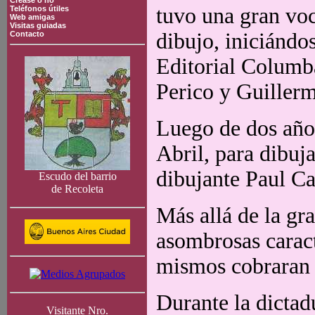
Crease o no
tuvo una gran voc
Teléfonos útiles
Web amigas
Visitas guiadas
dibujo, iniciándos
Contacto
Editorial Columba
Perico y Guillerm
Luego de dos años
Abril, para dibuj
dibujante Paul Ca
Escudo del barrio
de Recoleta
Más allá de la gra
asombrosas caract
mismos cobraran 
Durante la dictad
Visitante Nro.