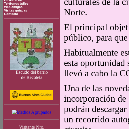
culturales de la c
Crease o no
Teléfonos útiles
Web amigas
Norte.
Visitas guiadas
Contacto
El principal objet
público, para que
Habitualmente est
esta oportunidad 
llevó a cabo la C
Escudo del barrio
de Recoleta
Una de las noveda
incorporación de 
podrán descargar 
un recorrido auto
Visitante Nro.