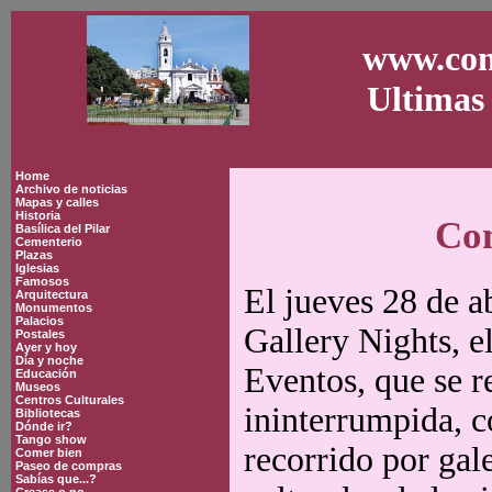
www.con
Ultimas 
Home
Archivo de noticias
Mapas y calles
Historia
Com
Basílica del Pilar
Cementerio
Plazas
Iglesias
Famosos
El jueves 28 de a
Arquitectura
Monumentos
Palacios
Gallery Nights, e
Postales
Ayer y hoy
Día y noche
Eventos, que se r
Educación
Museos
Centros Culturales
ininterrumpida, c
Bibliotecas
Dónde ir?
Tango show
recorrido por gale
Comer bien
Paseo de compras
Sabías que...?