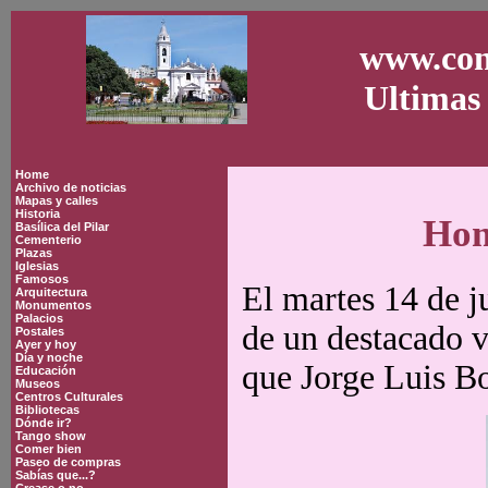
www.con
Ultimas 
Home
Archivo de noticias
Mapas y calles
Historia
Hom
Basílica del Pilar
Cementerio
Plazas
Iglesias
Famosos
El martes 14 de j
Arquitectura
Monumentos
Palacios
de un destacado 
Postales
Ayer y hoy
Día y noche
que Jorge Luis Bo
Educación
Museos
Centros Culturales
Bibliotecas
Dónde ir?
Tango show
Comer bien
Paseo de compras
Sabías que...?