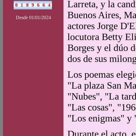
Larreta, y la cand
Buenos Aires, Mar
Desde 01/01/2024
actores Jorge D'E
locutora Betty El
Borges y el dúo d
dos de sus milong
Los poemas elegid
"La plaza San Mar
"Nubes", "La tard
"Las cosas", "196
"Los enigmas" y 
Durante el acto, 