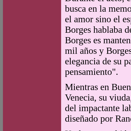
busca en la memor
el amor sino el es
Borges hablaba d
Borges es mantene
mil años y Borges
elegancia de su pa
pensamiento".
Mientras en Bueno
Venecia, su viuda
del impactante la
diseñado por Ran