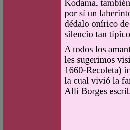
Kodama, también 
por sí un laberint
dédalo onírico de
silencio tan típic
A todos los amant
les sugerimos vis
1660-Recoleta) i
la cual vivió la f
Allí Borges escrib