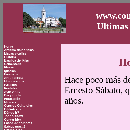
www.con
Ultimas 
Home
Archivo de noticias
Mapas y calles
Historia
Ho
Basílica del Pilar
Cementerio
Plazas
Iglesias
Famosos
Hace poco más de 
Arquitectura
Monumentos
Palacios
Ernesto Sábato, q
Postales
Ayer y hoy
Día y noche
años.
Educación
Museos
Centros Culturales
Bibliotecas
Dónde ir?
Tango show
Comer bien
Paseo de compras
Sabías que...?