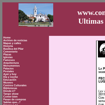
www.con
Ultimas 
Home
Archivo de noticias
Mapas y calles
Historia
Basílica del Pilar
Cementerio
Plazas
Iglesias
Famosos
Arquitectura
Monumentos
Palacios
Postales
Ayer y hoy
Día y noche
Educación
Museos
Centros Culturales
Bibliotecas
Dónde ir?
Tango show
Comer bien
Paseo de compras
Sabías que...?