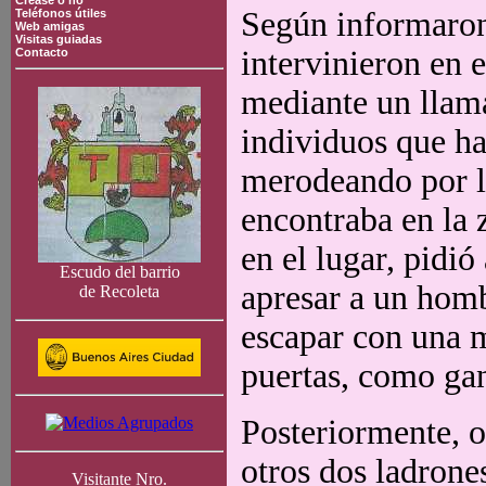
Crease o no
Según informaron 
Teléfonos útiles
Web amigas
Visitas guiadas
intervinieron en e
Contacto
mediante un llama
individuos que ha
merodeando por lo
encontraba en la 
en el lugar, pidi
Escudo del barrio
apresar a un hom
de Recoleta
escapar con una m
puertas, como gan
Posteriormente, ot
otros dos ladrone
Visitante Nro.