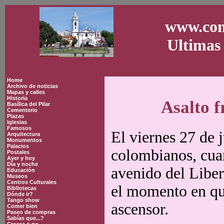
www.con
Ultimas 
Home
Archivo de noticias
Mapas y calles
Historia
Asalto f
Basílica del Pilar
Cementerio
Plazas
Iglesias
Famosos
El viernes 27 de 
Arquitectura
Monumentos
Palacios
colombianos, cuan
Postales
Ayer y hoy
Día y noche
avenido del Liber
Educación
Museos
Centros Culturales
el momento en qu
Bibliotecas
Dónde ir?
Tango show
ascensor.
Comer bien
Paseo de compras
Sabías que...?