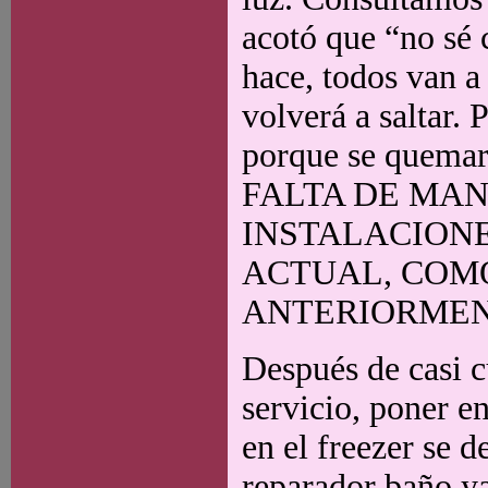
acotó que “no sé 
hace, todos van a
volverá a saltar.
porque se quem
FALTA DE MAN
INSTALACION
ACTUAL, COM
ANTERIORMEN
Después de casi c
servicio, poner e
en el freezer se
reparador baño y