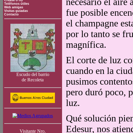
necesario el aire
Crease o no
Teléfonos útiles
Web amigas
fue posible encen
Visitas guiadas
Contacto
el champagne esta
por lo tanto se f
magnífica.
El corte de luz co
cuando en la ciud
Escudo del barrio
pusimos contentos
de Recoleta
pero duró poco, p
luz.
Qué solución pie
Edesur, nos atien
Visitante Nro.