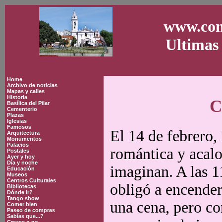
www.con
Ultimas 
Home
Archivo de noticias
Mapas y calles
Historia
C
Basílica del Pilar
Cementerio
Plazas
Iglesias
Famosos
El 14 de febrero,
Arquitectura
Monumentos
Palacios
romántica y acalo
Postales
Ayer y hoy
Día y noche
imaginan. A las 11
Educación
Museos
Centros Culturales
obligó a encender
Bibliotecas
Dónde ir?
Tango show
una cena, pero co
Comer bien
Paseo de compras
Sabías que...?