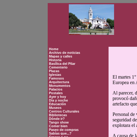
Home
Archivo de noticias
Mapas y calles
Historia
Basílica del Pilar
Cementerio
Plazas
Iglesias
El martes 1°
Famosos
Europea en A
Arquitectura
Monumentos
Palacios
Al parecer, 
Postales
Ayer y hoy
provocó daño
Día y noche
artefacto qu
Educación
Museos
Centros Culturales
Personal de v
Bibliotecas
Dónde ir?
seguridad de
Tango show
explotara el
Comer bien
Paseo de compras
Sabías que...?
A causa de l