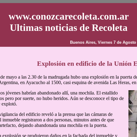
www.conozcarecoleta.com.ar
Ultimas noticias de Recoleta
Buenos Aires, Viernes 7 de Agosto
Explosión en edificio de la Unión
 de mayo a las 2.30 de la madrugada hubo una explosión en la puerta de
rgentina, en Ayacucho al 1500, casi esquina de avenida Las Heras, en e
dos jóvenes habrían abandonado allí, una mochila. El estallido
s pero por suerte, no hubo heridos. Aún se desconoce el tipo de
e explotó.
igilancia del edificio reveló a la prensa que las cámaras de
l inmueble registraron a dos personas, minutos antes de que
 artefacto, dejando abandonada una mochila en la puerta.
a explosión se produjeron daños en la fachada del inmueble y