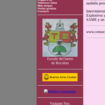
Crease o no
también provo
Teléfonos útiles
Web amigas
Visitas guiadas
Interviniero
Contacto
Explosivos 
SAME y un m
www.conozca
Escudo del barrio
de Recoleta
Visitante Nro.