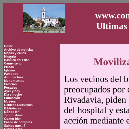
www.con
Ultimas 
Home
Archivo de noticias
Mapas y calles
Historia
Moviliz
Basílica del Pilar
Cementerio
Plazas
Iglesias
Famosos
Los vecinos del b
Arquitectura
Monumentos
Palacios
preocupados por 
Postales
Ayer y hoy
Día y noche
Rivadavia, piden
Educación
Museos
Centros Culturales
del hospital y es
Bibliotecas
Dónde ir?
Tango show
acción mediante e
Comer bien
Paseo de compras
Sabías que...?