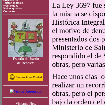
Crease o no
La Ley 3697 fue 
Teléfonos útiles
Web amigas
Visitas guiadas
la misma se dispo
Contacto
Histórica Integra
el motivo de denu
presentados dos p
Ministerio de Sal
respondido el de 
Escudo del barrio
obras, pero varias
de Recoleta
Hace unos días l
realizar un recorr
obras, pero el pe
bajo la orden del
Visitante Nro.