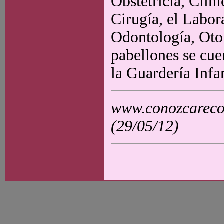
Obstetricia, Clín
Cirugía, el Labor
Odontología, Otor
pabellones se cue
la Guardería Infa
www.conozcarecol
(29/05/12)