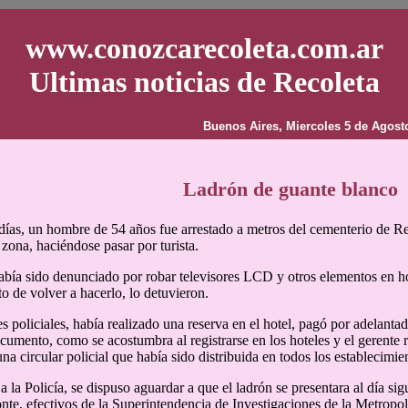
www.conozcarecoleta.com.ar
Ultimas noticias de Recoleta
Buenos Aires, Miercoles 5 de Agost
Ladrón de guante blanco
ías, un hombre de 54 años fue arrestado a metros del cementerio de Re
 zona, haciéndose pasar por turista.
bía sido denunciado por robar televisores LCD y otros elementos en h
to de volver a hacerlo, lo detuvieron.
 policiales, había realizado una reserva en el hotel, pagó por adelantado
documento, como se acostumbra al registrarse en los hoteles y el gerente
na circular policial que había sido distribuida en todos los establecimien
a la Policía, se dispuso aguardar a que el ladrón se presentara al día si
nte, efectivos de la Superintendencia de Investigaciones de la Metropo