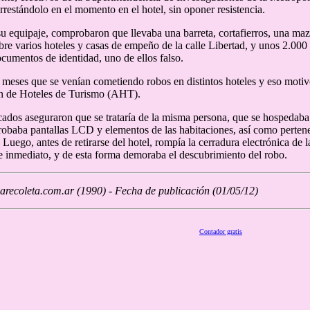
arrestándolo en el momento en el hotel, sin oponer resistencia.
 su equipaje, comprobaron que llevaba una barreta, cortafierros, una ma
bre varios hoteles y casas de empeño de la calle Libertad, y unos 2.000
cumentos de identidad, uno de ellos falso.
 meses que se venían cometiendo robos en distintos hoteles y eso motiv
ón de Hoteles de Turismo (AHT).
ados aseguraron que se trataría de la misma persona, que se hospedaba
 robaba pantallas LCD y elementos de las habitaciones, así como pertenen
 Luego, antes de retirarse del hotel, rompía la cerradura electrónica de 
e inmediato, y de esta forma demoraba el descubrimiento del robo.
recoleta.com.ar (1990) - Fecha de publicación (01/05/12)
Contador gratis