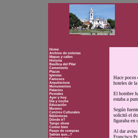
Home
Archivo de noticias
Mapas y calles
Historia
Basílica del Pilar
Cementerio
Plazas
Iglesias
Hace pocos d
Famosos
hoteles de la
Arquitectura
Monumentos
Palacios
El hombre ha
Postales
Ayer y hoy
estaba a pun
Día y noche
Educación
Museos
Según fuentes
Centros Culturales
solicitó el 
Bibliotecas
Dónde ir?
figuraba en u
Tango show
Comer bien
Al dar aviso 
Paseo de compras
Sabías que...?
Francisco Po