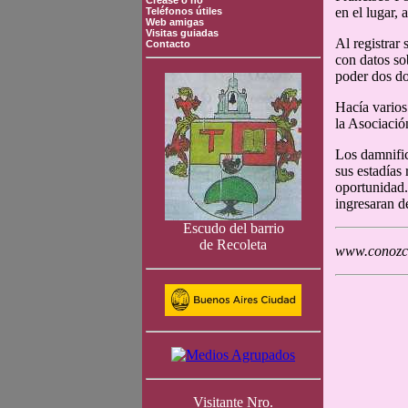
Crease o no
en el lugar, 
Teléfonos útiles
Web amigas
Visitas guiadas
Al registrar
Contacto
con datos so
poder dos do
Hacía varios
la Asociaci
Los damnific
sus estadías
oportunidad.
ingresaran d
Escudo del barrio
de Recoleta
www.conozca
Visitante Nro.