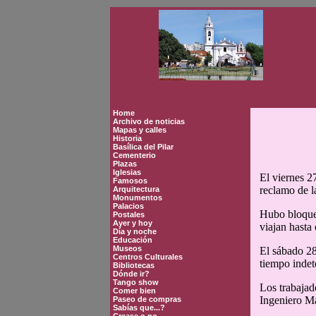
Home
Archivo de noticias
Mapas y calles
Historia
Basílica del Pilar
Cementerio
Plazas
Iglesias
El viernes 2
Famosos
reclamo de l
Arquitectura
Monumentos
Palacios
Hubo bloqueo
Postales
Ayer y hoy
viajan hasta 
Día y noche
Educación
Museos
El sábado 28
Centros Culturales
tiempo inde
Bibliotecas
Dónde ir?
Tango show
Los trabajad
Comer bien
Ingeniero Ma
Paseo de compras
Sabías que...?