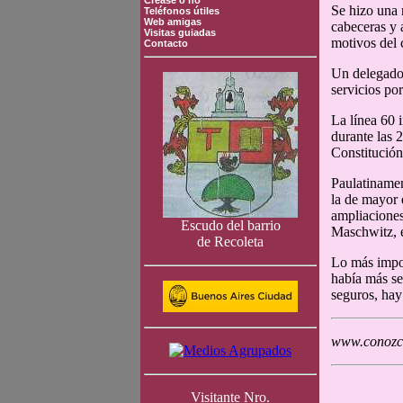
Crease o no
Se hizo una 
Teléfonos útiles
Web amigas
cabeceras y a
Visitas guiadas
motivos del 
Contacto
Un delegado 
servicios po
La línea 60 i
durante las 
Constitución
Paulatinamen
la de mayor 
ampliaciones
Escudo del barrio
Maschwitz, e
de Recoleta
Lo más import
había más se
seguros, hay 
www.conozca
Visitante Nro.