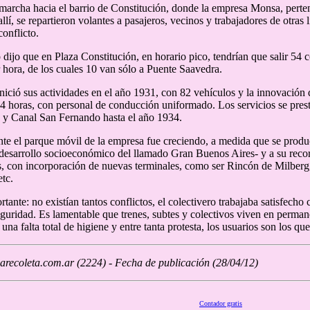
marcha hacia el barrio de Constitución, donde la empresa Monsa, perte
llí, se repartieron volantes a pasajeros, vecinos y trabajadores de otras 
conflicto.
dijo que en Plaza Constitución, en horario pico, tendrían que salir 54 c
r hora, de los cuales 10 van sólo a Puente Saavedra.
nició sus actividades en el año 1931, con 82 vehículos y la innovación de
24 horas, con personal de conducción uniformado. Los servicios se prest
 y Canal San Fernando hasta el año 1934.
te el parque móvil de la empresa fue creciendo, a medida que se produc
desarrollo socioeconómico del llamado Gran Buenos Aires- y a su recor
, con incorporación de nuevas terminales, como ser Rincón de Milberg
tc.
ante: no existían tantos conflictos, el colectivero trabajaba satisfecho
guridad. Es lamentable que trenes, subtes y colectivos viven en perman
una falta total de higiene y entre tanta protesta, los usuarios son los que
recoleta.com.ar (2224) - Fecha de publicación (28/04/12)
Contador gratis