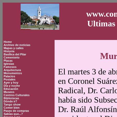
www.con
Ultimas 
Home
Archivo de noticias
Mapas y calles
Historia
Muri
Basílica del Pilar
Cementerio
Plazas
Iglesias
Famosos
El martes 3 de ab
Arquitectura
Monumentos
Palacios
en Coronel Suárez
Postales
Ayer y hoy
Día y noche
Radical, Dr. Carl
Educación
Museos
Centros Culturales
había sido Subsec
Bibliotecas
Dónde ir?
Tango show
Dr. Raúl Alfonsín
Comer bien
Paseo de compras
Sabías que...?