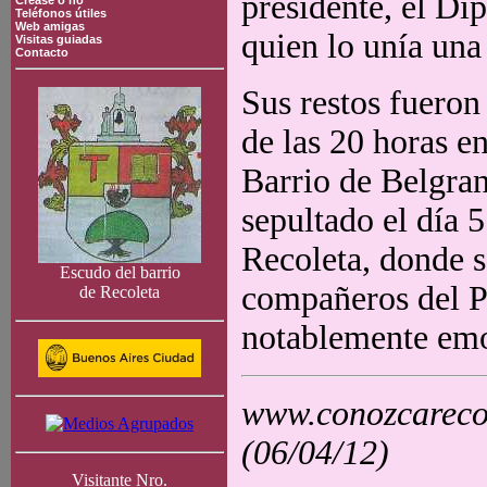
presidente, el Di
Crease o no
Teléfonos útiles
Web amigas
quien lo unía una
Visitas guiadas
Contacto
Sus restos fueron 
de las 20 horas 
Barrio de Belgran
sepultado el día 5
Recoleta, donde s
Escudo del barrio
compañeros del Pa
de Recoleta
notablemente emo
www.conozcarecol
(06/04/12)
Visitante Nro.