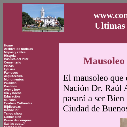
www.con
Ultimas 
Home
Archivo de noticias
Mapas y calles
Historia
Mausoleo 
Basílica del Pilar
Cementerio
Plazas
Iglesias
Famosos
El mausoleo que c
Arquitectura
Monumentos
Palacios
Nación Dr. Raúl A
Postales
Ayer y hoy
Día y noche
pasará a ser Bien
Educación
Museos
Centros Culturales
Ciudad de Buenos
Bibliotecas
Dónde ir?
Tango show
Comer bien
Paseo de compras
Sabías que...?