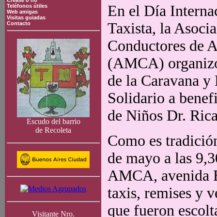
Crease o no
En el Día Interna
Teléfonos útiles
Web amigas
Visitas guiadas
Taxista, la Asoci
Contacto
Conductores de 
(AMCA) organizó
de la Caravana y
Solidario a benef
de Niños Dr. Rica
Escudo del barrio
de Recoleta
Como es tradición
de mayo a las 9,30
AMCA, avenida Bo
taxis, remises y 
que fueron escolt
Visitante Nro.