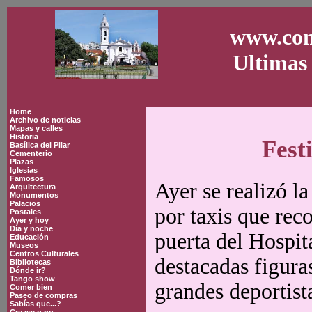
www.con
Ultimas 
Home
Archivo de noticias
Mapas y calles
Historia
Fest
Basílica del Pilar
Cementerio
Plazas
Iglesias
Famosos
Ayer se realizó 
Arquitectura
Monumentos
Palacios
por taxis que reco
Postales
Ayer y hoy
Día y noche
puerta del Hospi
Educación
Museos
Centros Culturales
destacadas figura
Bibliotecas
Dónde ir?
Tango show
grandes deportist
Comer bien
Paseo de compras
Sabías que...?