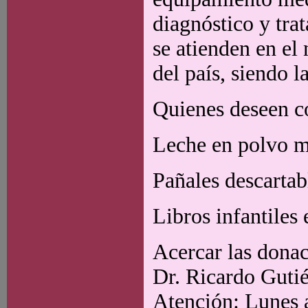
diagnóstico y tra
se atienden en el
del país, siendo 
Quienes deseen c
Leche en polvo m
Pañales descart
Libros infantiles 
Acercar las donac
Dr. Ricardo Gutié
Atención: Lunes a