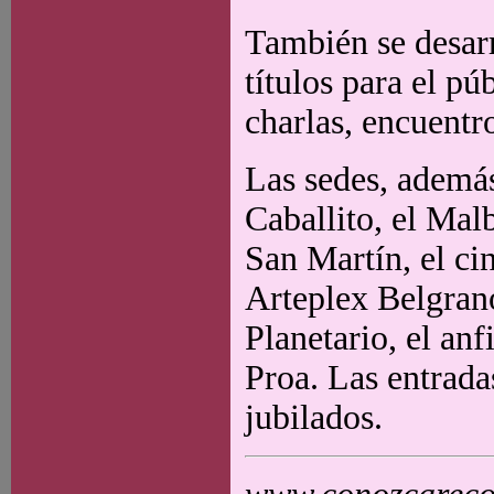
También se desar
títulos para el pú
charlas, encuentr
Las sedes, además
Caballito, el Mal
San Martín, el ci
Arteplex Belgrano
Planetario, el an
Proa. Las entrada
jubilados.