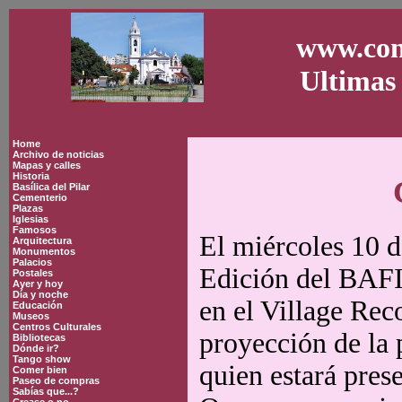
www.con
Ultimas 
Home
Archivo de noticias
Mapas y calles
Historia
Basílica del Pilar
Cementerio
Plazas
Iglesias
Famosos
El miércoles 10 d
Arquitectura
Monumentos
Palacios
Edición del BAFI
Postales
Ayer y hoy
Día y noche
en el Village Reco
Educación
Museos
Centros Culturales
proyección de la 
Bibliotecas
Dónde ir?
Tango show
quien estará pres
Comer bien
Paseo de compras
Sabías que...?