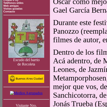
Oscar como mejor 
Crease o no
Teléfonos útiles
Web amigas
Gael García Bern
Visitas guiadas
Contacto
Durante este fest
Panozzo (reempla
filmes de autor, e
Dentro de los fil
Acá adentro, de 
Escudo del barrio
de Recoleta
Leones, de Jazmí
Metamporphosen,
mejor que vos, d
Sanchicotorra, de
Jonás Trueba (Esp
Visitante Nro.