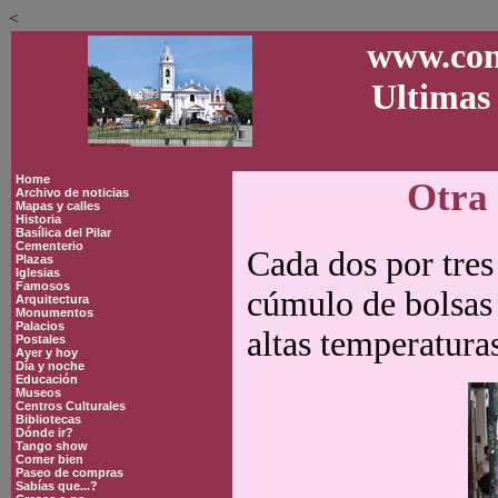
<
www.con
Ultimas 
Home
Otra 
Archivo de noticias
Mapas y calles
Historia
Basílica del Pilar
Cementerio
Cada dos por tres
Plazas
Iglesias
Famosos
cúmulo de bolsas 
Arquitectura
Monumentos
Palacios
altas temperaturas
Postales
Ayer y hoy
Día y noche
Educación
Museos
Centros Culturales
Bibliotecas
Dónde ir?
Tango show
Comer bien
Paseo de compras
Sabías que...?