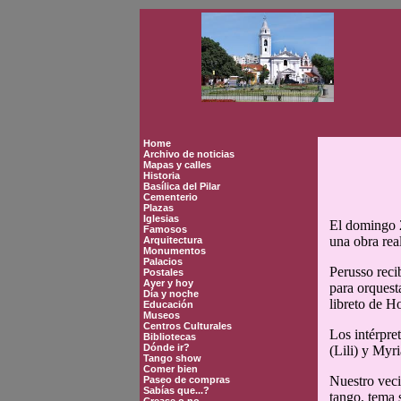
Home
Archivo de noticias
Mapas y calles
Historia
Basílica del Pilar
Cementerio
Plazas
Iglesias
El domingo 2
Famosos
una obra rea
Arquitectura
Monumentos
Palacios
Perusso reci
Postales
Ayer y hoy
para orquest
Día y noche
libreto de H
Educación
Museos
Centros Culturales
Los intérpre
Bibliotecas
Dónde ir?
(Lili) y My
Tango show
Comer bien
Nuestro veci
Paseo de compras
Sabías que...?
tango, tema 