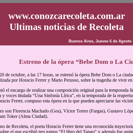
www.conozcarecoleta.com.ar
Ultimas noticias de Recoleta
Buenos Aires, Jueves 6 de Agosto 
Estreno de la ópera “Bebe Dom o La Ci
0 de octubre, a las 17 horas, se estrenó la ópera Bebe Dom o La ciudad 
lizada por Horacio Ferrer y Mario Perusso, sobre la tragedia de vivir e
bió el encargo de realizar una composición original para la temporada lí
a y voces titulada “Una Sinfonía Lírica”, en la temporada de la reapertu
oracio Ferrer, compuso esta ópera en la que pueden apreciarse las vicisit
tes son Florencia Machado (Gea), Víctor Torres (Fargas), Gustavo Lóp
riam Toker (Alma Ciudad).
no de Recoleta, el poeta Horacio Ferrer tiene una reconocida trayectoria 
sobre el que escribió tres tomos "El libro del Tango" y además fue amig