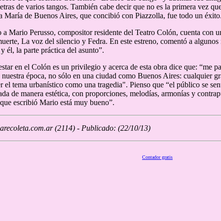
letras de varios tangos. También cabe decir que no es la primera vez qu
ta María de Buenos Aires, que concibió con Piazzolla, fue todo un éxito
 a Mario Perusso, compositor residente del Teatro Colón, cuenta con un
muerte, La voz del silencio y Fedra. En este estreno, comentó a algunos
y él, la parte práctica del asunto”.
 estar en el Colón es un privilegio y acerca de esta obra dice que: “me 
e nuestra época, no sólo en una ciudad como Buenos Aires: cualquier gra
 el tema urbanístico como una tragedia". Pienso que “el público se senti
eada de manera estética, con proporciones, melodías, armonías y contrap
que escribió Mario está muy bueno”.
recoleta.com.ar (2114) - Publicado: (22/10/13)
Contador gratis