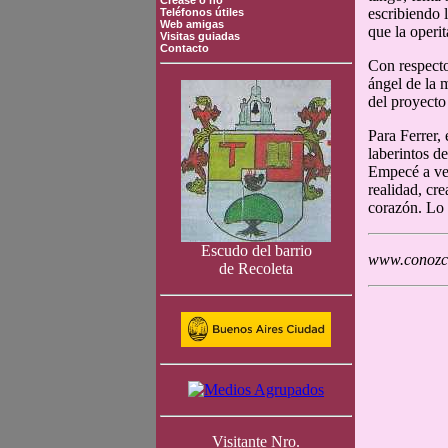
Crease o no
escribiendo 
Teléfonos útiles
Web amigas
que la operi
Visitas guiadas
Contacto
Con respecto
ángel de la 
del proyecto 
Para Ferrer,
laberintos d
Empecé a ver
realidad, cr
corazón. Lo 
Escudo del barrio
www.conozca
de Recoleta
Visitante Nro.