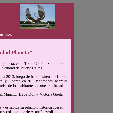
de 2026
udad Planeta”
planeta, en el Teatro Colón. Se trata de
n la ciudad de Buenos Aires.
rica 2013, luego de haber estrenado la obra
ra, y “Fedra”, en 2011 y entonces, sobre el
udes de los habitantes de nuestra ciudad.
ez Manzitti (Bebe Dom), Victoria Gaeta
y es sabida su relación histórica con el
o y colaborador de Astor Piazzolla,