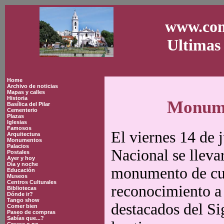
www.con
Ultimas 
Home
Archivo de noticias
Mapas y calles
Historia
Monumen
Basílica del Pilar
Cementerio
Plazas
Iglesias
Famosos
El viernes 14 de 
Arquitectura
Monumentos
Palacios
Nacional se lleva
Postales
Ayer y hoy
Día y noche
monumento de cue
Educación
Museos
Centros Culturales
reconocimiento a 
Bibliotecas
Dónde ir?
Tango show
destacados del Si
Comer bien
Paseo de compras
Sabías que...?