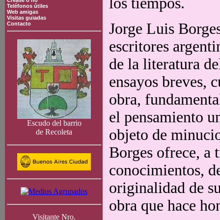
los tiempos.
Crease o no
Teléfonos útiles
Web amigas
Visitas guiadas
Jorge Luis Borges
Contacto
escritores argent
de la literatura d
ensayos breves, 
obra, fundamental 
el pensamiento un
Escudo del barrio
objeto de minucio
de Recoleta
Borges ofrece, a t
conocimientos, de
originalidad de su
obra que hace hon
Visitante Nro.