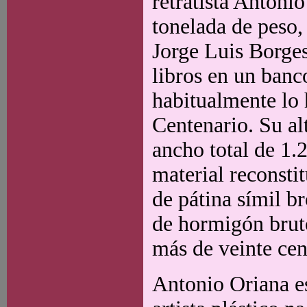
retratista Antonio
tonelada de peso, 
Jorge Luis Borge
libros en un banc
habitualmente lo 
Centenario. Su al
ancho total de 1.
material reconsti
de pátina símil b
de hormigón brut
más de veinte cen
Antonio Oriana es