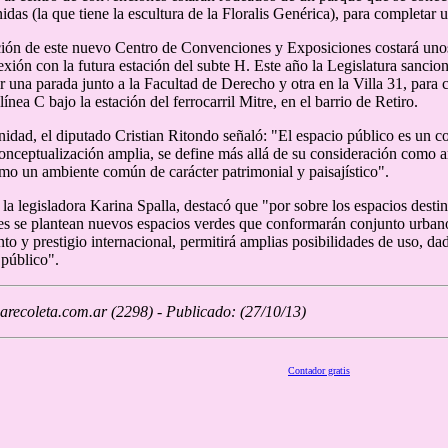
das (la que tiene la escultura de la Floralis Genérica), para completar 
ión de este nuevo Centro de Convenciones y Exposiciones costará unos
xión con la futura estación del subte H. Este año la Legislatura sancion
ir una parada junto a la Facultad de Derecho y otra en la Villa 31, para 
 línea C bajo la estación del ferrocarril Mitre, en el barrio de Retiro.
nidad, el diputado Cristian Ritondo señaló: "El espacio público es un 
nceptualización amplia, se define más allá de su consideración como art
omo un ambiente común de carácter patrimonial y paisajístico".
, la legisladora Karina Spalla, destacó que "por sobre los espacios des
 se plantean nuevos espacios verdes que conformarán conjunto urbano d
to y prestigio internacional, permitirá amplias posibilidades de uso, da
 público".
recoleta.com.ar (2298) - Publicado: (27/10/13)
Contador gratis