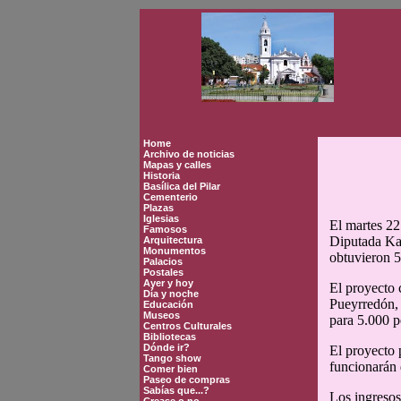
Home
Archivo de noticias
Mapas y calles
Historia
Basílica del Pilar
Cementerio
Plazas
Iglesias
El martes 22
Famosos
Diputada Kar
Arquitectura
Monumentos
obtuvieron 5
Palacios
Postales
Ayer y hoy
El proyecto 
Día y noche
Pueyrredón, 
Educación
Museos
para 5.000 p
Centros Culturales
Bibliotecas
Dónde ir?
El proyecto 
Tango show
funcionarán 
Comer bien
Paseo de compras
Sabías que...?
Los ingresos