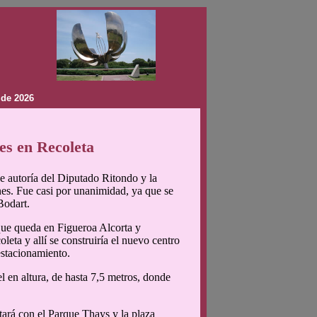
 de 2026
es en Recoleta
e autoría del Diputado Ritondo y la
nes. Fue casi por unanimidad, ya que se
Bodart.
que queda en Figueroa Alcorta y
eta y allí se construiría el nuevo centro
stacionamiento.
l en altura, de hasta 7,5 metros, donde
tará con el Parque Thays y la plaza