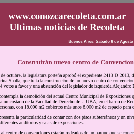
www.conozcarecoleta.com.ar
Ultimas noticias de Recoleta
Buenos Aires, Sabado 8 de Agosto
Construirán nuevo centro de Convencion
 de octubre, la legislatura porteña aprobó el expediente 2413-D-2013, d
ina Spalla, que trata la construcción de un nuevo centro de convencio
4 votos a favor y una abstención del legislador de izquierda Alejandro 
contempla la demolición del actual Centro Municipal de Exposiciones 
a un costado de la Facultad de Derecho de la UBA, en el barrio de Recol
ersonas, con 18.000 m2 cubiertos más unos 8.000 m2 de espacio para e
presenta la particularidad de contar con dos pisos subterráneos y un nive
diferentes auditorios y salas de exposiciones.
 al centro de convenciones estarán rodeados de un parque que se conec