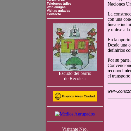
Crease o no
Naciones Uni
Teléfonos útiles
Web amigas
Visitas guiadas
La construcc
Contacto
con una cone
línea e inclu
y unirse a la
En la oportu
Desde una co
definirlos c
Por su parte
Convenciones
reconocimien
Escudo del barrio
el transporte
de Recoleta
www.conozca
Visitante Nro.