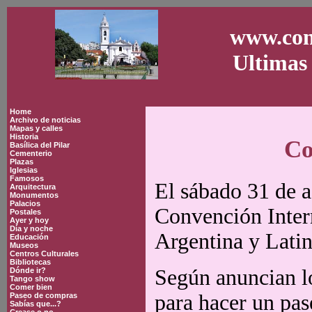
www.con
Ultimas 
Home
Archivo de noticias
Mapas y calles
Historia
Co
Basílica del Pilar
Cementerio
Plazas
Iglesias
Famosos
El sábado 31 de a
Arquitectura
Monumentos
Palacios
Convención Inter
Postales
Ayer y hoy
Día y noche
Argentina y Lati
Educación
Museos
Centros Culturales
Bibliotecas
Según anuncian lo
Dónde ir?
Tango show
Comer bien
para hacer un pas
Paseo de compras
Sabías que...?