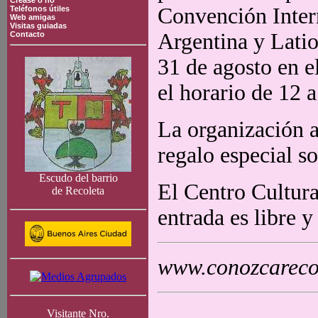
Crease o no
Convención Inter
Teléfonos útiles
Web amigas
Visitas guiadas
Argentina y Latio
Contacto
31 de agosto en el
el horario de 12 a
La organización a
regalo especial so
Escudo del barrio
El Centro Cultural
de Recoleta
entrada es libre y 
www.conozcarecol
Visitante Nro.