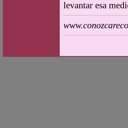
levantar esa medi
www.conozcarecol