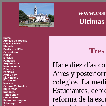
www.con
Ultimas 
Home
Archivo de noticias
Mapas y calles
Historia
Tres
Basílica del Pilar
Cementerio
Plazas
Iglesias
Famosos
Hace diez días c
Arquitectura
Monumentos
Palacios
Aires y posterior
Postales
Ayer y hoy
Día y noche
colegios. La medi
Educación
Museos
Centros Culturales
Estudiantes, debi
Bibliotecas
Dónde ir?
Tango show
reforma de la esc
Comer bien
Paseo de compras
Sabías que...?