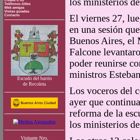
los ministerios d
Crease o no
Teléfonos útiles
Web amigas
Visitas guiadas
El viernes 27, lu
Contacto
en una sesión que
Buenos Aires, el 
Falcone levantaro
poder reunirse co
ministros Esteban
Escudo del barrio
de Recoleta
Los voceros del 
ayer que continua
reforma de la esc
los ministerios d
Visitante Nro.