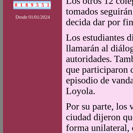
Los otros 12 cole
tomados seguirán 
Desde 01/01/2024
decida dar por fi
Los estudiantes d
llamarán al diálo
autoridades. Tamb
que participaron 
episodio de vanda
Loyola.
Por su parte, los
ciudad dijeron qu
forma unilateral,