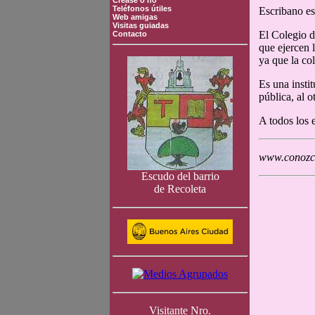
Crease o no
Teléfonos útiles
Escribano es 
Web amigas
Visitas guiadas
El Colegio d
Contacto
que ejercen 
ya que la col
Es una insti
pública, al o
A todos los 
www.conozca
Escudo del barrio
de Recoleta
Visitante Nro.