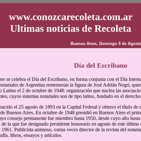
www.conozcarecoleta.com.ar
Ultimas noticias de Recoleta
Buenos Aires, Domingo 9 de Agosto
Día del Escribano
bre se celebra el Día del Escribano, en forma conjunta con el Día Inter
 notariales de Argentina rememoran la figura de José Adrián Negri, quie
o Latino el 2 de octubre de 1948: organización que nuclea las asociacio
ntes, cuyos sistemas notariales son de tipo latino, fundado en el derec
nacido el 25 agosto de 1893 en la Capital Federal y obtuvo el título de
de Buenos Aires. En octubre de 1948 presidió en Buenos Aires el prim
uyo consejo permanente fue miembro hasta 1950, desde cuyo año hasta
 de la que fue designado presidente honorario en agosto de este último 
 1961. Publicista animoso, varias veces director de la revista del notar
afía, libros, ensayos y artículos.