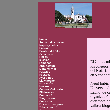
Home
Archivo de noticias
Mapas y calles
Historia
Basílica del Pilar
Cementerio
Plazas
Iglesias
El 2 de octu
Famosos
los colegios
Arquitectura
Monumentos
del Notariad
Palacios
en 5 contine
Postales
Ayer y hoy
Día y noche
Negri había 
Educación
Museos
Universidad 
Centros Culturales
Latino, de c
Bibliotecas
Dónde ir?
organización
Tango show
diciembre de
Comer bien
Paseo de compras
valiosa biogr
Sabías que...?