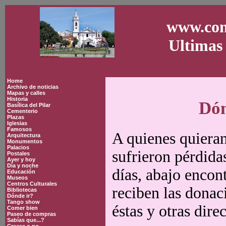
www.con
Ultimas 
Home
Archivo de noticias
Mapas y calles
Historia
Dón
Basílica del Pilar
Cementerio
Plazas
Iglesias
Famosos
A quienes quieran
Arquitectura
Monumentos
Palacios
sufrieron pérdida
Postales
Ayer y hoy
Día y noche
días, abajo encon
Educación
Museos
Centros Culturales
reciben las donac
Bibliotecas
Dónde ir?
Tango show
éstas y otras dir
Comer bien
Paseo de compras
Sabías que...?