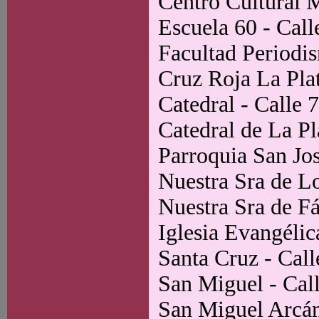
Centro Cultural M
Escuela 60 - Call
Facultad Periodi
Cruz Roja La Plat
Catedral - Calle 
Catedral de La Pl
Parroquia San Jos
Nuestra Sra de Lo
Nuestra Sra de Fá
Iglesia Evangélic
Santa Cruz - Call
San Miguel - Call
San Miguel Arcán