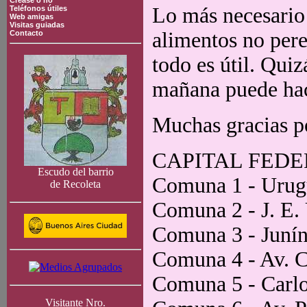
Crease o no
Lo más necesario 
Teléfonos útiles
Web amigas
Visitas guiadas
alimentos no pere
Contacto
todo es útil. Quiz
mañana puede hace
Muchas gracias po
CAPITAL FED
Escudo del barrio
Comuna 1 - Urug
de Recoleta
Comuna 2 - J. E.
Comuna 3 - Juní
Comuna 4 - Av. C
Comuna 5 - Carl
Visitante Nro.