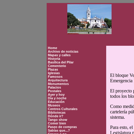
Home
Archivo de noticias
Mapas y calles
Historia
Basílica del Pilar
Cementerio
Plazas
Iglesias
El bloque Ve
Famosos
Emergencia E
Arquitectura
Monumentos
Palacios
El proyecto 
Postales
Ayer y hoy
todos los bl
Día y noche
Educación
Museos
Como medida 
Centros Culturales
cartelería p
Bibliotecas
Dónde ir?
sistema.
Tango show
Comer bien
Para esto, e
Paseo de compras
Sabías que...?
Legislatura 