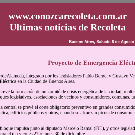
www.conozcarecoleta.com.ar
Ultimas noticias de Recoleta
Buenos Aires, Sabado 8 de Agosto
Proyecto de Emergencia Eléct
rdeAlameda, integrado por los legisladores Pablo Bergel y Gustavo Vera
léctrica en la Ciudad de Buenos Aires.
prevé la formación de un comité de crisis energética de la ciudad, multis
oques legislativos, asociaciones de vecinos y consumidores, comunas, uni
central se prevé el corte obligatorio preventivo en grandes consumid
ública, edificios públicos y otros, cuando se alcanzan picos de consumo r
l bloque impulsa junto al diputado Marcelo Ramal (FIT), y otros legislad
para el día viernes 27 o lunes 30 de diciembre.