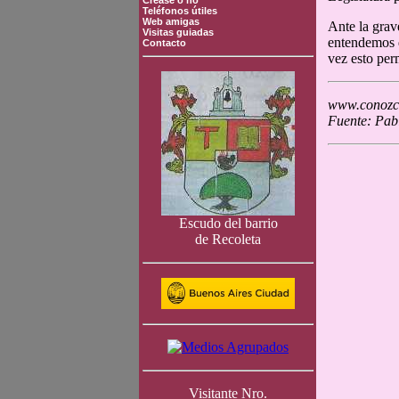
Crease o no
Teléfonos útiles
Web amigas
Ante la grav
Visitas guiadas
entendemos q
Contacto
vez esto per
www.conozca
Fuente: Pab
Escudo del barrio
de Recoleta
Visitante Nro.