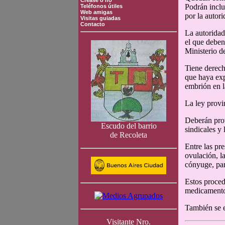
Crease o no
Podrán inclu
Teléfonos útiles
Web amigas
por la autor
Visitas guiadas
Contacto
La autoridad
el que deben 
Ministerio de
Tiene derech
que haya exp
embrión en l
La ley provi
Deberán prov
Escudo del barrio
sindicales y
de Recoleta
Entre las pr
ovulación, la
cónyuge, par
Estos proced
medicamentos
También se e
Visitante Nro.