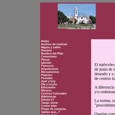
Home
Archivo de noticias
Mapas y calles
Historia
Basílica del Pilar
Cementerio
Plazas
Iglesias
El miércoles
Famosos
de junio de 
Arquitectura
Monumentos
deseado y a p
Palacios
de centros ha
Postales
Ayer y hoy
Día y noche
A diferencia
Educación
Museos
y/o embriones
Centros Culturales
Bibliotecas
Dónde ir?
La norma, sa
Tango show
"procedimien
Comer bien
Paseo de compras
Sabías que...?
Quedan compr