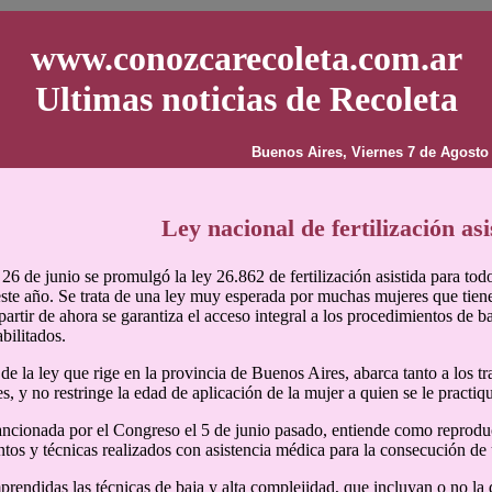
www.conozcarecoleta.com.ar
Ultimas noticias de Recoleta
Buenos Aires, Viernes 7 de Agosto
Ley nacional de fertilización asi
 26 de junio se promulgó la ley 26.862 de fertilización asistida para tod
este año. Se trata de una ley muy esperada por muchas mujeres que tiene
artir de ahora se garantiza el acceso integral a los procedimientos de ba
bilitados.
 de la ley que rige en la provincia de Buenos Aires, abarca tanto a los 
, y no restringe la edad de aplicación de la mujer a quien se le practiq
ncionada por el Congreso el 5 de junio pasado, entiende como reprodu
tos y técnicas realizados con asistencia médica para la consecución d
endidas las técnicas de baja y alta complejidad, que incluyan o no la