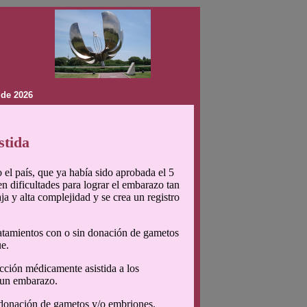
 de 2026
stida
o el país, que ya había sido aprobada el 5
n dificultades para lograr el embarazo tan
ja y alta complejidad y se crea un registro
tratamientos con o sin donación de gametos
ue.
cción médicamente asistida a los
e un embarazo.
 donación de gametos y/o embriones.