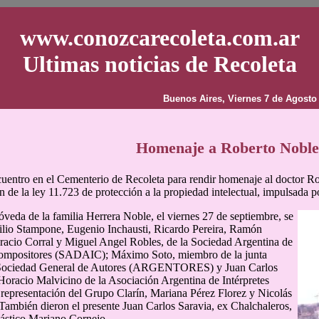
www.conozcarecoleta.com.ar
Ultimas noticias de Recoleta
Buenos Aires, Viernes 7 de Agosto
Homenaje a Roberto Noble
entro en el Cementerio de Recoleta para rendir homenaje al doctor Ro
 de la ley 11.723 de protección a la propiedad intelectual, impulsada po
bóveda de la familia Herrera Noble, el viernes 27 de septiembre, se
ilio Stampone, Eugenio Inchausti, Ricardo Pereira, Ramón
acio Corral y Miguel Angel Robles, de la Sociedad Argentina de
ompositores (SADAIC); Máximo Soto, miembro de la junta
a Sociedad General de Autores (ARGENTORES) y Juan Carlos
Horacio Malvicino de la Asociación Argentina de Intérpretes
epresentación del Grupo Clarín, Mariana Pérez Florez y Nicolás
ambién dieron el presente Juan Carlos Saravia, ex Chalchaleros,
plástico Mariano Cornejo.