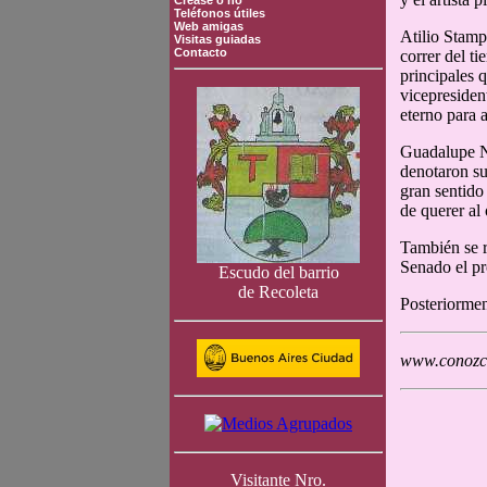
Crease o no
Teléfonos útiles
Web amigas
Atilio Stamp
Visitas guiadas
Contacto
correr del t
principales 
vicepreside
eterno para 
Guadalupe No
denotaron su
gran sentido
de querer al
También se 
Senado el pr
Escudo del barrio
de Recoleta
Posteriormen
www.conozca
Visitante Nro.