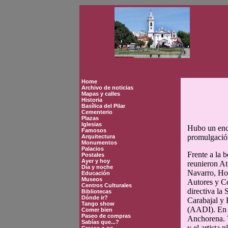
Home
Archivo de noticias
Mapas y calles
Historia
Basílica del Pilar
Cementerio
Plazas
Iglesias
Hubo un encu
Famosos
promulgación
Arquitectura
Monumentos
Palacios
Frente a la 
Postales
Ayer y hoy
reunieron At
Día y noche
Navarro, Hor
Educación
Museos
Autores y C
Centros Culturales
directiva l
Bibliotecas
Dónde ir?
Carabajal y 
Tango show
(AADI). En r
Comer bien
Paseo de compras
Anchorena. T
Sabías que...?
y el artista 