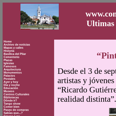
www.con
Ultimas 
Home
Archivo de noticias
Mapas y calles
Historia
“Pin
Basílica del Pilar
Cementerio
Plazas
Iglesias
Famosos
Desde el 3 de sep
Arquitectura
Monumentos
Palacios
artistas y jóvene
Postales
Ayer y hoy
Día y noche
“Ricardo Gutiérre
Educación
Museos
Centros Culturales
realidad distinta”
Bibliotecas
Dónde ir?
Tango show
Comer bien
Paseo de compras
Sabías que...?