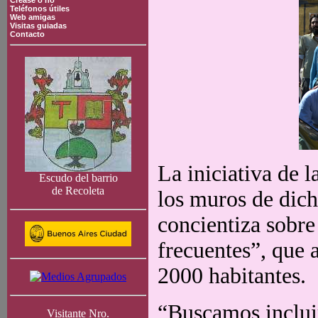
Crease o no
Teléfonos útiles
Web amigas
Visitas guiadas
Contacto
La iniciativa de 
Escudo del barrio
de Recoleta
los muros de dich
concientiza sobr
frecuentes”, que 
2000 habitantes.
“Buscamos incluir
Visitante Nro.