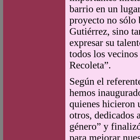
barrio en un luga
proyecto no sólo 
Gutiérrez, sino ta
expresar su talen
todos los vecinos
Recoleta”.
Según el referent
hemos inaugurado
quienes hicieron 
otros, dedicados 
género” y finaliz
para mejorar nues