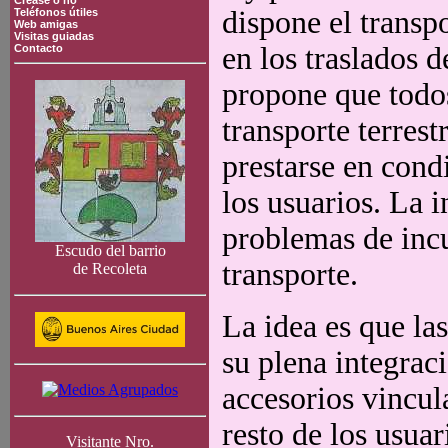
Crease o no
dispone el transp
Teléfonos útiles
Web amigas
Visitas guiadas
en los traslados d
Contacto
propone que todos
transporte terres
prestarse en cond
los usuarios. La i
problemas de inc
Escudo del barrio
transporte.
de Recoleta
La idea es que la
su plena integraci
accesorios vincula
resto de los usuar
Visitante Nro.