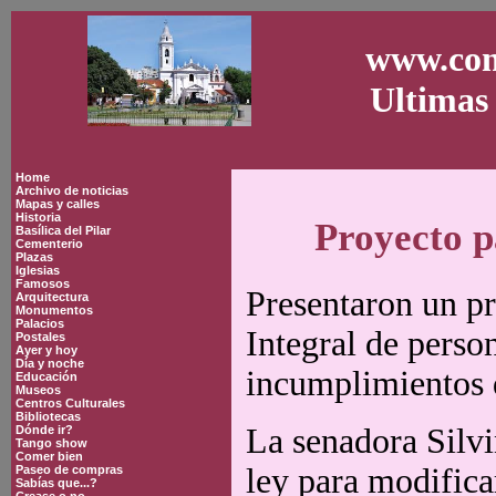
www.con
Ultimas 
Home
Archivo de noticias
Mapas y calles
Historia
Proyecto p
Basílica del Pilar
Cementerio
Plazas
Iglesias
Famosos
Presentaron un pr
Arquitectura
Monumentos
Palacios
Integral de perso
Postales
Ayer y hoy
Día y noche
incumplimientos d
Educación
Museos
Centros Culturales
Bibliotecas
La senadora Silv
Dónde ir?
Tango show
Comer bien
ley para modifica
Paseo de compras
Sabías que...?