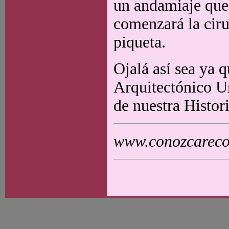
un andamiaje que 
comenzará la ciru
piqueta.
Ojalá así sea ya 
Arquitectónico Ur
de nuestra Histori
www.conozcarecol