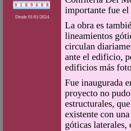
importante fue el
Desde 01/01/2024
La obra es tambi
lineamientos góti
circulan diariame
ante el edificio, 
edificios más foto
Fue inaugurada e
proyecto no pudo 
estructurales, qu
existente con una 
góticas laterales