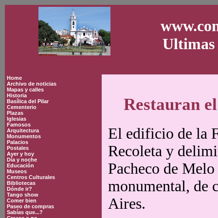
www.con
Ultimas 
Home
Archivo de noticias
Mapas y calles
Historia
Restauran el
Basílica del Pilar
Cementerio
Plazas
Iglesias
Famosos
El edificio de la 
Arquitectura
Monumentos
Palacios
Recoleta y delimi
Postales
Ayer y hoy
Día y noche
Pacheco de Melo y
Educación
Museos
Centros Culturales
monumental, de ca
Bibliotecas
Dónde ir?
Tango show
Aires.
Comer bien
Paseo de compras
Sabías que...?