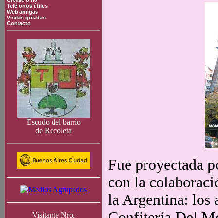
Crease o no
Teléfonos útiles
Web amigas
Visitas guiadas
Contacto
Escudo del barrio
de Recoleta
Fue proyectada po
con la colaboraci
la Argentina: los 
Confitería Del M
Visitante Nro.